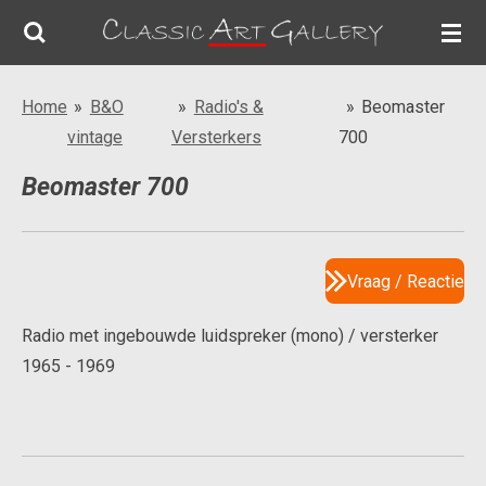
Ga
direct
naar
Home
»
B&O
»
Radio's &
»
Beomaster
de
vintage
Versterkers
700
hoofdinhoud
Beomaster 700
Vraag / Reactie
Radio met ingebouwde luidspreker (mono) / versterker
1965 - 1969