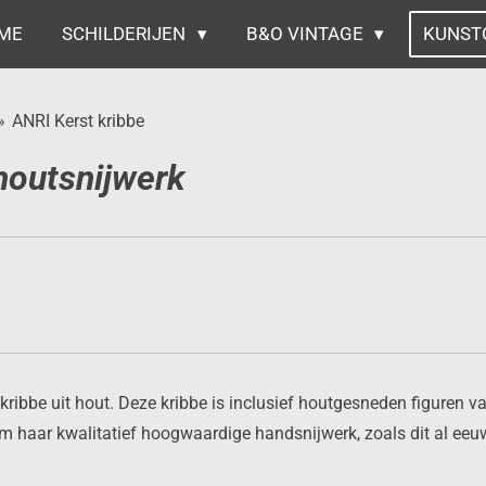
ME
SCHILDERIJEN
B&O VINTAGE
KUNST
»
ANRI Kerst kribbe
 houtsnijwerk
ribbe uit hout. Deze kribbe is inclusief houtgesneden figuren 
 om haar kwalitatief hoogwaardige handsnijwerk, zoals dit al e