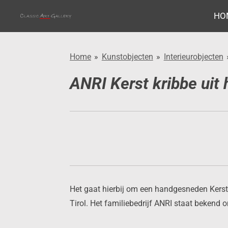
Ga
HO
direct
naar
de
Home
»
Kunstobjecten
»
Interieurobjecten
hoofdinhoud
ANRI Kerst kribbe uit
Het gaat hierbij om een handgesneden Kerstk
Tirol. Het familiebedrijf ANRI staat bekend