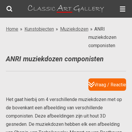
Ga
direct
naar
Home
»
Kunstobjecten
»
Muziekdozen
»
ANRI
de
muziekdozen
hoofdinhoud
componisten
ANRI muziekdozen componisten
Vraag / Reactie
Het gaat hierbij om 4 verschillende muziekdozen met op
de bovenkant een afbeelding van verschillende
componisten. Deze afbeeldingen zijn uit hout 3D
gesneden. De muziekdozen hebben elk een afbeelding